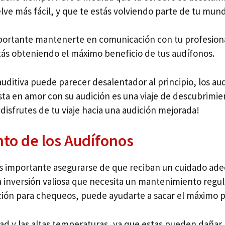
elve más fácil, y que te estás volviendo parte de tu mu
mportante mantenerte en comunicación con tu profesiona
ás obteniendo el máximo beneficio de tus audífonos.
uditiva puede parecer desalentador al principio, los a
ta en amor con su audición es una viaje de descubrimie
disfrutes de tu viaje hacia una audición mejorada!
to de los Audífonos
es importante asegurarse de que reciban un cuidado ad
nversión valiosa que necesita un mantenimiento regular.
dición para chequeos, puede ayudarte a sacar el máximo p
dad y las altas temperaturas, ya que estas pueden dañar