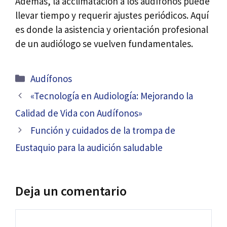
Además, la acclimatación a los audífonos puede
llevar tiempo y requerir ajustes periódicos. Aquí
es donde la asistencia y orientación profesional
de un audiólogo se vuelven fundamentales.
Categorías
Audífonos
Navegación
«Tecnología en Audiología: Mejorando la
de
Calidad de Vida con Audífonos»
entradas
Función y cuidados de la trompa de
Eustaquio para la audición saludable
Deja un comentario
Comentario