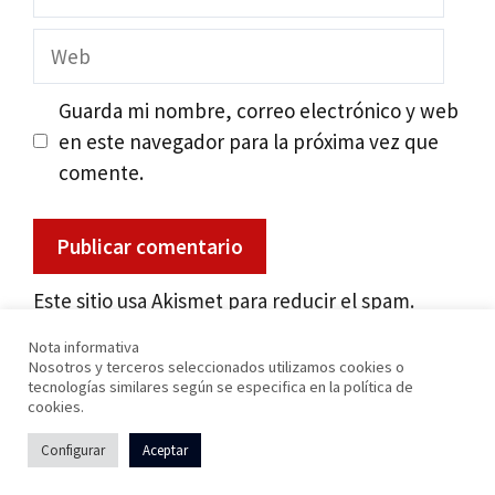
electrónico
Web
Guarda mi nombre, correo electrónico y web
en este navegador para la próxima vez que
comente.
Este sitio usa Akismet para reducir el spam.
Aprende cómo se procesan los datos de tus
Nota informativa
comentarios
.
Nosotros y terceros seleccionados utilizamos cookies o
tecnologías similares según se especifica en la política de
cookies.
Configurar
Aceptar
© 2026 Precios de Audífonos
• Creado con
GeneratePress